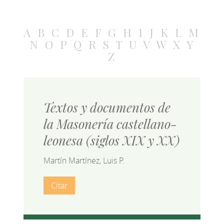
A
B
C
D
E
F
G
H
I
J
K
L
M
N
O
P
Q
R
S
T
U
V
W
X
Y
Z
Textos y documentos de
la Masonería castellano-
leonesa (siglos XIX y XX)
Martín Martínez, Luis P.
Citar