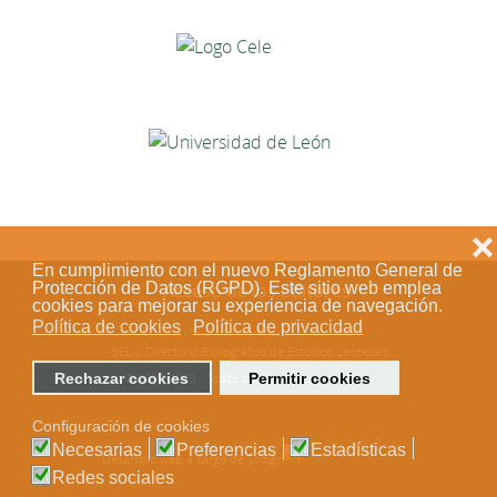
❌
En cumplimiento con el nuevo Reglamento General de
Protección de Datos (RGPD). Este sitio web emplea
Acceso de los editores
cookies para mejorar su experiencia de navegación.
Política de cookies
Política de privacidad
BEL | Directorio Bibliográfico de Estudios Leoneses
Rechazar cookies
Permitir cookies
© 2018-2023 - Todos los derechos reservados
Configuración de cookies
Necesarias
Preferencias
Estadísticas
Desarrollo web a cargo de Stílogo
Redes sociales