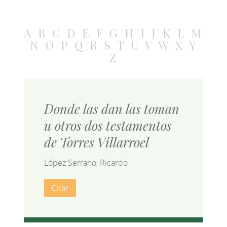
A
B
C
D
E
F
G
H
I
J
K
L
M
N
O
P
Q
R
S
T
U
V
W
X
Y
Z
Donde las dan las toman
u otros dos testamentos
de Torres Villarroel
López Serrano, Ricardo
Citar