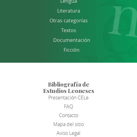
Lengua
Literatura
Otras categorías
Textos
Documentación
Ficción
Bibliografía de
Estudios Leoneses
Presentación CELe
FAQ
Contacto
Mapa del sitio
Aviso Legal