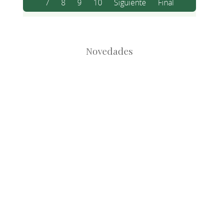
7
8
9
10
Siguiente
Final
Novedades
Root