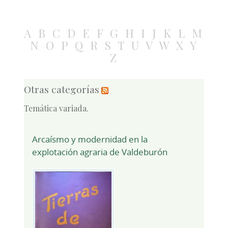
A
B
C
D
E
F
G
H
I
J
K
L
M
N
O
P
Q
R
S
T
U
V
W
X
Y
Z
Otras categorías
Temática variada.
Arcaísmo y modernidad en la
explotación agraria de Valdeburón