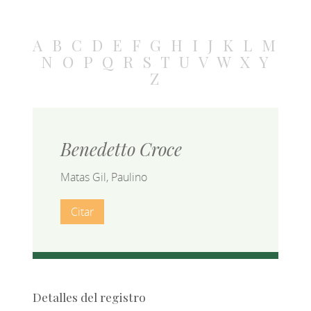
A
B
C
D
E
F
G
H
I
J
K
L
M
N
O
P
Q
R
S
T
U
V
W
X
Y
Z
Benedetto Croce
Matas Gil, Paulino
Citar
Detalles del registro