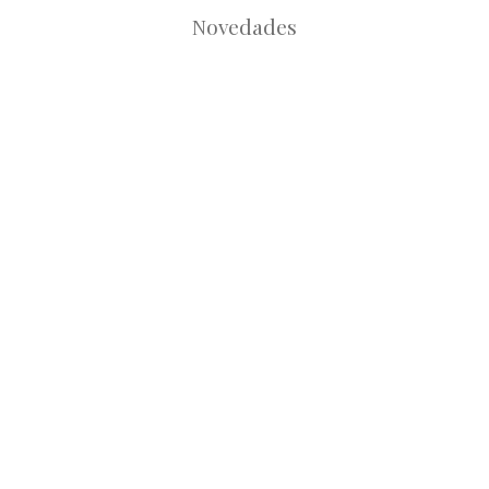
Novedades
Root
Root