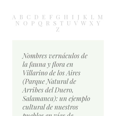
A
B
C
D
E
F
G
H
I
J
K
L
M
N
O
P
Q
R
S
T
U
V
W
X
Y
Z
Nombres vernáculos de
la fauna y flora en
Villarino de los Aires
(Parque Natural de
Arribes del Duero,
Salamanca): un ejemplo
cultural de nuestros
pueblos en vías de