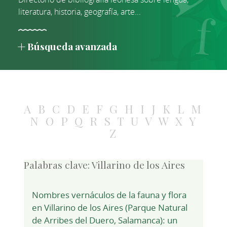
literatura, historia, geografía, arte...
Búsqueda avanzada
A
B
C
D
E
F
G
H
I
J
K
L
M
N
O
P
Q
R
S
T
U
V
W
X
Y
Z
Palabras clave:
Villarino de los Aires
Nombres vernáculos de la fauna y flora
en Villarino de los Aires (Parque Natural
de Arribes del Duero, Salamanca): un