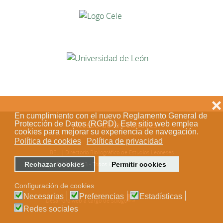
❌
En cumplimiento con el nuevo Reglamento General de
Protección de Datos (RGPD). Este sitio web emplea
Acceso de los editores
cookies para mejorar su experiencia de navegación.
Política de cookies
Política de privacidad
BEL | Directorio Bibliográfico de Estudios Leoneses
Rechazar cookies
Permitir cookies
© 2018-2023 - Todos los derechos reservados
Configuración de cookies
Necesarias
Preferencias
Estadísticas
Desarrollo web a cargo de Stílogo
Redes sociales