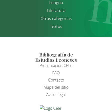
Lengua
Literatura
Otras categorías
Textos
Bibliografía de
Estudios Leoneses
Presentación CELe
FAQ
Contacto
Mapa del sitio
Aviso Legal