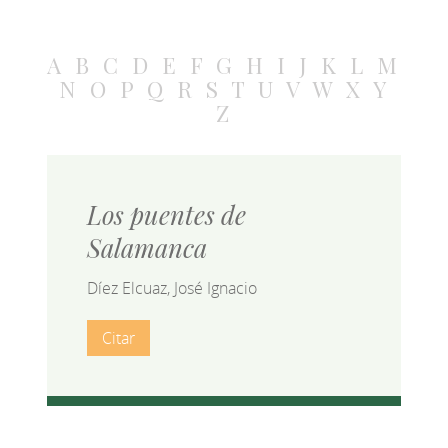
A
B
C
D
E
F
G
H
I
J
K
L
M
N
O
P
Q
R
S
T
U
V
W
X
Y
Z
Los puentes de
Salamanca
Díez Elcuaz, José Ignacio
Citar