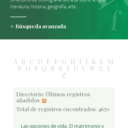
literatura, historia, geografía, arte...
Búsqueda avanzada
A
B
C
D
E
F
G
H
I
J
K
L
M
N
O
P
Q
R
S
T
U
V
W
X
Y
Z
Directorio: Últimos registros
añadidos
Total de registros encontrados: 4670
Las opciones de vida. El matrimonio y