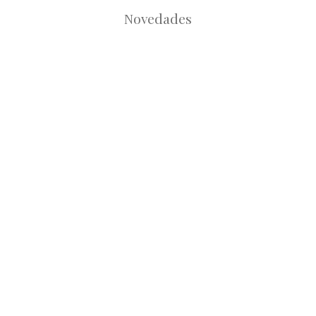
Novedades
Root
Root