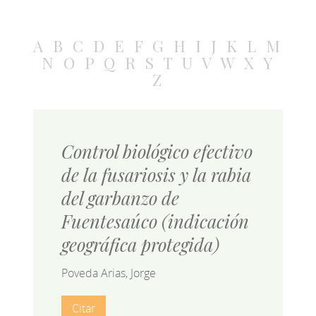
A
B
C
D
E
F
G
H
I
J
K
L
M
N
O
P
Q
R
S
T
U
V
W
X
Y
Z
Control biológico efectivo
de la fusariosis y la rabia
del garbanzo de
Fuentesaúco (indicación
geográfica protegida)
Poveda Arias, Jorge
Citar