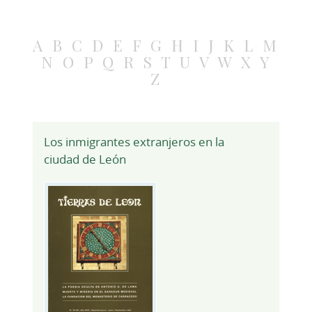
A
B
C
D
E
F
G
H
I
J
K
L
M
N
O
P
Q
R
S
T
U
V
W
X
Y
Z
Los inmigrantes extranjeros en la
ciudad de León