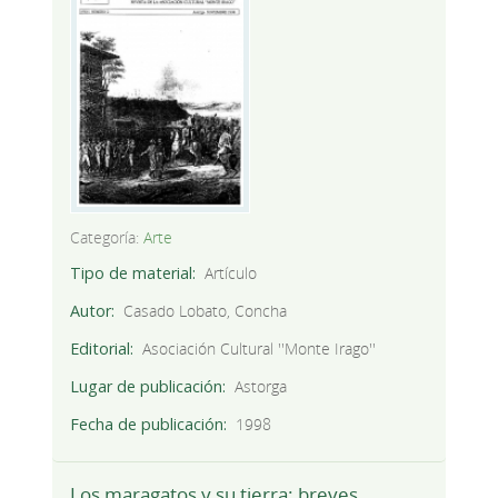
Categoría:
Arte
Tipo de material
Artículo
Autor
Casado Lobato, Concha
Editorial
Asociación Cultural ''Monte Irago''
Lugar de publicación
Astorga
Fecha de publicación
1998
Los maragatos y su tierra: breves