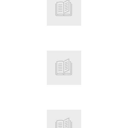
Root
Root