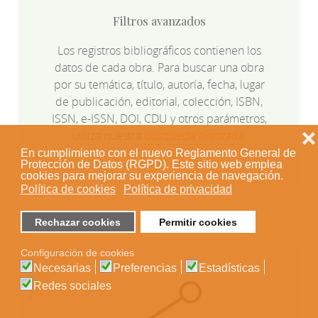
Filtros avanzados
Los registros bibliográficos contienen los
datos de cada obra. Para buscar una obra
por su temática, título, autoría, fecha, lugar
de publicación, editorial, colección, ISBN,
ISSN, e-ISSN, DOI, CDU y otros parámetros,
utiliza nuestra
búsqueda avanzada
.
❌
En cumplimiento con el nuevo Reglamento General de
Protección de Datos (RGPD). Este sitio web emplea
cookies para mejorar su experiencia de navegación.
Política de cookies
Política de privacidad
Rechazar cookies
Permitir cookies
Configuración de cookies
Necesarias
Preferencias
Estadísticas
Redes sociales