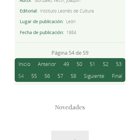
Autor
González Vecín, Joaquín
Editorial
Instituto Leonés de Cultura
Lugar de publicación
León
Fecha de publicación
1984
Página 54 de 59
Inicio
Anterior
49
50
51
52
53
54
55
56
57
58
Siguiente
Final
Novedades