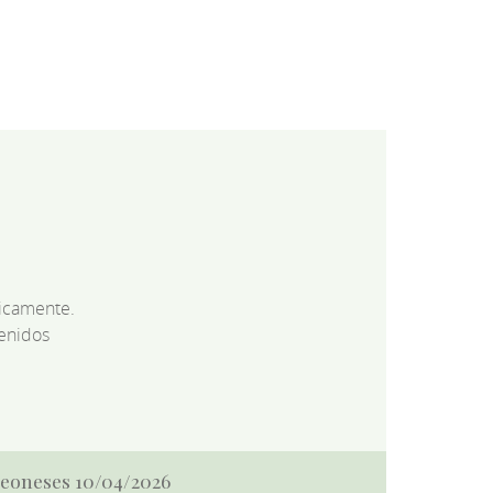
dicamente.
enidos
 Leoneses 10/04/2026