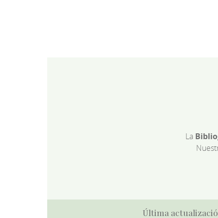
La
Bibli
Nuest
Última actualizació