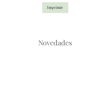
Imprimir
Novedades
Root
Root