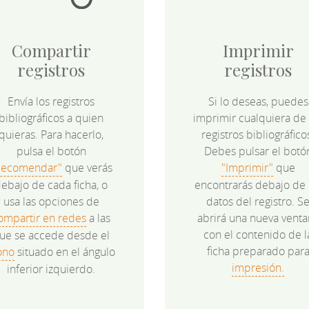
Compartir
Imprimir
registros
registros
Envía los registros
Si lo deseas, puedes
bibliográficos a quien
imprimir cualquiera de 
quieras. Para hacerlo,
registros bibliográfico
pulsa el botón
Debes pulsar el botó
Recomendar"
que verás
"Imprimir"
que
ebajo de cada ficha, o
encontrarás debajo de 
usa las opciones de
datos del registro. S
ompartir en redes
a las
abrirá una nueva venta
con el contenido de l
ue se accede desde el
ficha preparado par
ono
situado en el ángulo
impresión.
inferior izquierdo.