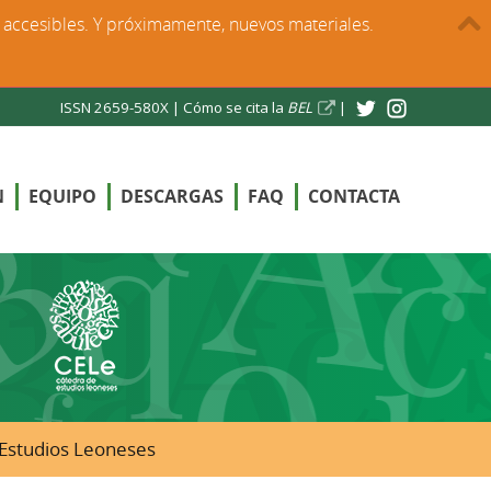
s accesibles. Y próximamente, nuevos materiales.
ISSN 2659-580X |
Cómo se cita la
BEL
|
N
EQUIPO
DESCARGAS
FAQ
CONTACTA
e Estudios Leoneses