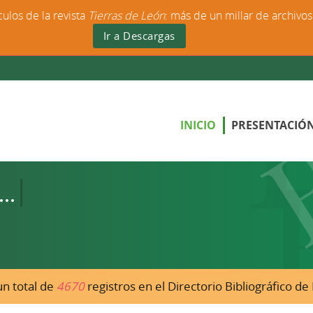
culos de la revista
Tierras de León
: más de un millar de archivo
Ir a Descargas
INICIO
PRESENTACIÓ
n total de
4670
registros en el Directorio Bibliográfico d