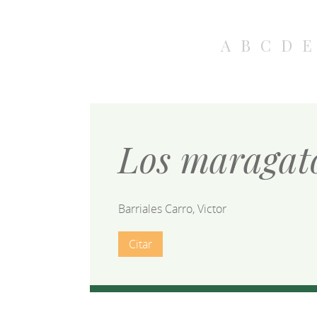
A
B
C
D
E
Los maragat
Barriales Carro, Victor
Citar