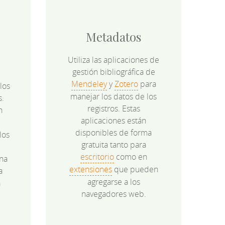
Metadatos
Utiliza las aplicaciones de
gestión bibliográfica de
Mendeley
y
Zotero
para
los
manejar los datos de los
s.
registros. Estas
n
aplicaciones están
disponibles de forma
los
gratuita tanto para
e
escritorio
como en
na
extensiones
que pueden
a
agregarse a los
a
navegadores web.