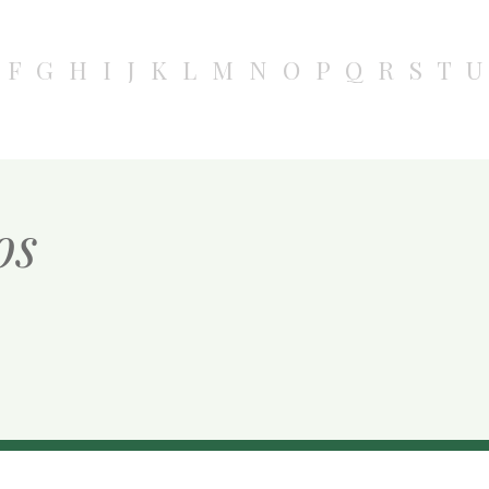
F
G
H
I
J
K
L
M
N
O
P
Q
R
S
T
U
os