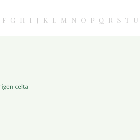
F
G
H
I
J
K
L
M
N
O
P
Q
R
S
T
U
igen celta