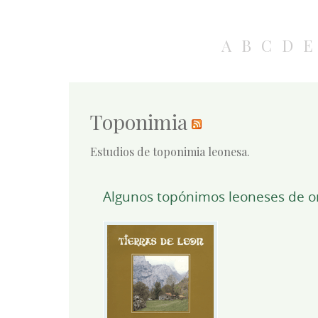
A
B
C
D
E
Toponimia
Estudios de toponimia leonesa.
Algunos topónimos leoneses de or