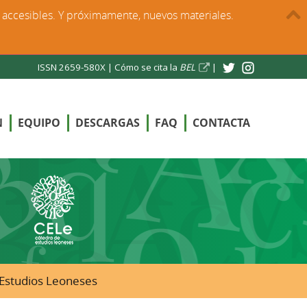
s accesibles. Y próximamente, nuevos materiales.
ISSN 2659-580X |
Cómo se cita la
BEL
|
N
EQUIPO
DESCARGAS
FAQ
CONTACTA
e Estudios Leoneses