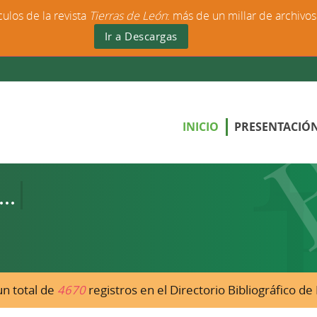
culos de la revista
Tierras de León
: más de un millar de archivo
Ir a Descargas
INICIO
PRESENTACIÓ
n total de
4670
registros en el Directorio Bibliográfico d