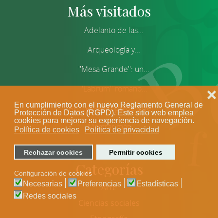
Más visitados
Adelanto de las...
Arqueología y...
''Mesa Grande'': un...
''Labrum'' romano...
❌
En cumplimiento con el nuevo Reglamento General de
Arqueo-antropología del...
Protección de Datos (RGPD). Este sitio web emplea
cookies para mejorar su experiencia de navegación.
Mostrar más
Política de cookies
Política de privacidad
Rechazar cookies
Permitir cookies
Categorías
Configuración de cookies
Necesarias
Preferencias
Estadísticas
Arte
Redes sociales
Ciencias sociales