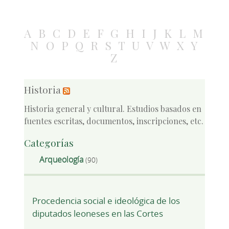
A
B
C
D
E
F
G
H
I
J
K
L
M
N
O
P
Q
R
S
T
U
V
W
X
Y
Z
Historia
Historia general y cultural. Estudios basados en
fuentes escritas, documentos, inscripciones, etc.
Categorías
Arqueología
(90)
Procedencia social e ideológica de los
diputados leoneses en las Cortes