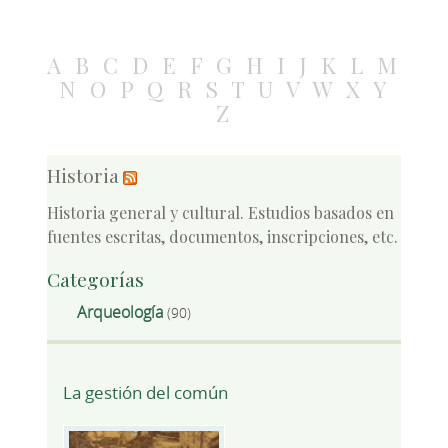
A
B
C
D
E
F
G
H
I
J
K
L
M
N
O
P
Q
R
S
T
U
V
W
X
Y
Z
Historia
Historia general y cultural. Estudios basados en
fuentes escritas, documentos, inscripciones, etc.
Categorías
Arqueología
(90)
La gestión del común