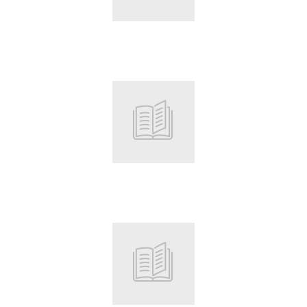
Root
Root