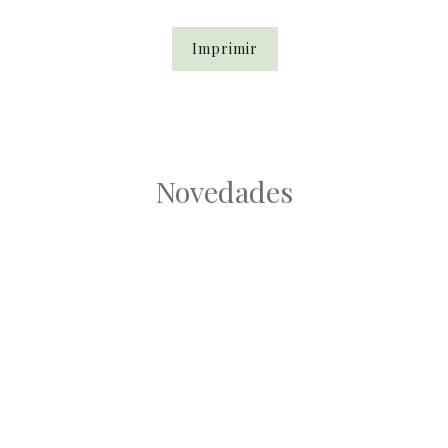
Imprimir
Novedades
Root
Root