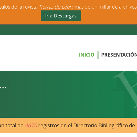
culos de la revista
Tierras de León
: más de un millar de archivo
Ir a Descargas
INICIO
PRESENTACIÓ
n total de
4670
registros en el Directorio Bibliográfico d