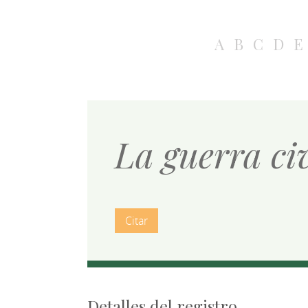
A
B
C
D
E
La guerra ci
Citar
Detalles del registro