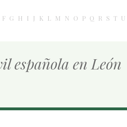
F
G
H
I
J
K
L
M
N
O
P
Q
R
S
T
U
vil española en León