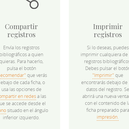
Compartir
Imprimir
registros
registros
Envía los registros
Si lo deseas, puedes
bibliográficos a quien
imprimir cualquiera de 
quieras. Para hacerlo,
registros bibliográfico
pulsa el botón
Debes pulsar el botó
Recomendar"
que verás
"Imprimir"
que
ebajo de cada ficha, o
encontrarás debajo de 
usa las opciones de
datos del registro. S
ompartir en redes
a las
abrirá una nueva venta
con el contenido de l
ue se accede desde el
ficha preparado par
ono
situado en el ángulo
impresión.
inferior izquierdo.