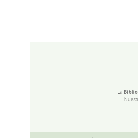
La
Bibli
Nuest