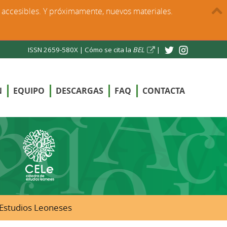
s accesibles. Y próximamente, nuevos materiales.
ISSN 2659-580X |
Cómo se cita la
BEL
|
N
EQUIPO
DESCARGAS
FAQ
CONTACTA
e Estudios Leoneses