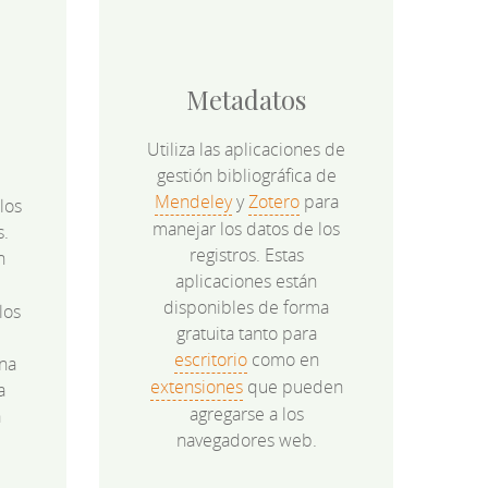
Metadatos
Utiliza las aplicaciones de
gestión bibliográfica de
Mendeley
y
Zotero
para
los
manejar los datos de los
s.
registros. Estas
n
aplicaciones están
disponibles de forma
los
gratuita tanto para
e
escritorio
como en
na
extensiones
que pueden
a
agregarse a los
a
navegadores web.