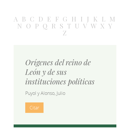
A
B
C
D
E
F
G
H
I
J
K
L
M
N
O
P
Q
R
S
T
U
V
W
X
Y
Z
Orígenes del reino de
León y de sus
instituciones políticas
Puyol y Alonso, Julio
Citar