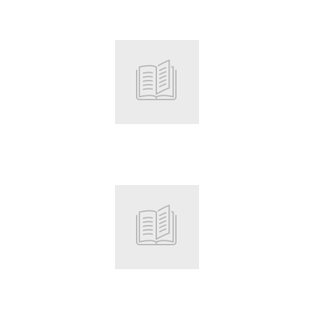
Root
Root