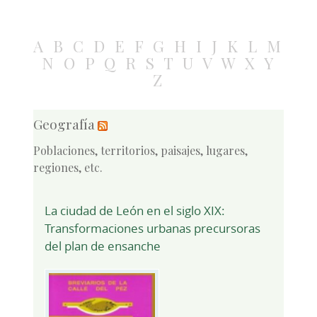
A
B
C
D
E
F
G
H
I
J
K
L
M
N
O
P
Q
R
S
T
U
V
W
X
Y
Z
Geografía
Poblaciones, territorios, paisajes, lugares,
regiones, etc.
La ciudad de León en el siglo XIX:
Transformaciones urbanas precursoras
del plan de ensanche