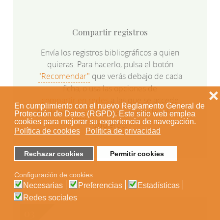
Compartir registros
Envía los registros bibliográficos a quien
quieras. Para hacerlo, pulsa el botón
"Recomendar"
que verás debajo de cada
ficha, o usa las opciones de
❌
compartir en redes
a las que se accede
En cumplimiento con el nuevo Reglamento General de
desde el
icono
situado en el ángulo inferior
Protección de Datos (RGPD). Este sitio web emplea
cookies para mejorar su experiencia de navegación.
izquierdo.
Política de cookies
Política de privacidad
Rechazar cookies
Permitir cookies
Configuración de cookies
Necesarias
Preferencias
Estadísticas
Redes sociales