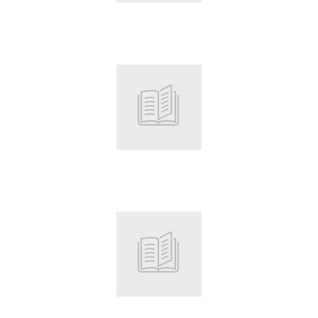
Root
Root