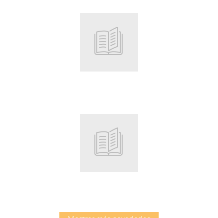
Root
Root