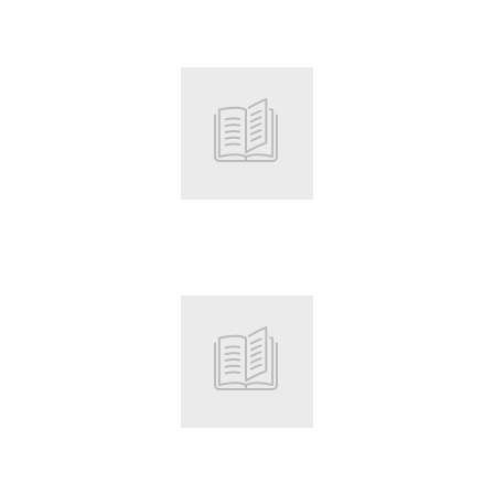
Root
Root