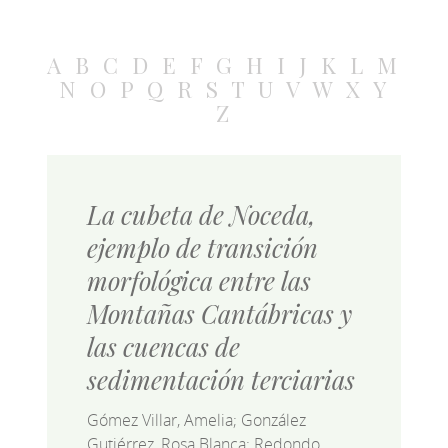
A
B
C
D
E
F
G
H
I
J
K
L
M
N
O
P
Q
R
S
T
U
V
W
X
Y
Z
La cubeta de Noceda,
ejemplo de transición
morfológica entre las
Montañas Cantábricas y
las cuencas de
sedimentación terciarias
Gómez Villar, Amelia; González
Gutiérrez, Rosa Blanca; Redondo