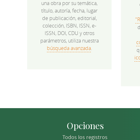
una obra por su temática,
título, autoría, fecha, lugar
de publicación, editorial,
"
colección, ISBN, ISSN, e-
d
ISSN, DOI, CDU y otros
parámetros, utiliza nuestra
c
búsqueda avanzada
.
q
ic
Opciones
Todos los registros