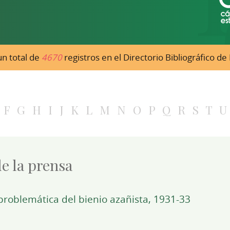
n total de
4670
registros en el Directorio Bibliográfico d
F
G
H
I
J
K
L
M
N
O
P
Q
R
S
T
U
de la prensa
problemática del bienio azañista, 1931-33