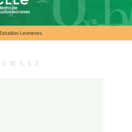
e Estudios Leoneses
V
W
X
Y
Z