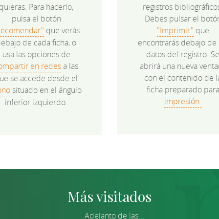
quieras. Para hacerlo,
registros bibliográfico
pulsa el botón
Debes pulsar el botó
Recomendar"
que verás
"Imprimir"
que
ebajo de cada ficha, o
encontrarás debajo de 
usa las opciones de
datos del registro. S
ompartir en redes
a las
abrirá una nueva venta
con el contenido de l
ue se accede desde el
ficha preparado par
ono
situado en el ángulo
impresión.
inferior izquierdo.
Más visitados
Adelanto de las...