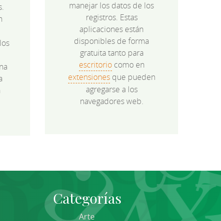
manejar los datos de los
s.
registros. Estas
n
aplicaciones están
disponibles de forma
los
gratuita tanto para
e
escritorio
como en
na
extensiones
que pueden
a
agregarse a los
a
navegadores web.
Categorías
Arte