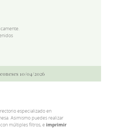
dicamente.
enidos
 Leoneses 10/04/2026
irectorio especializado en
eonesa. Asimismo puedes realizar
 con múltiples filtros, e
imprimir