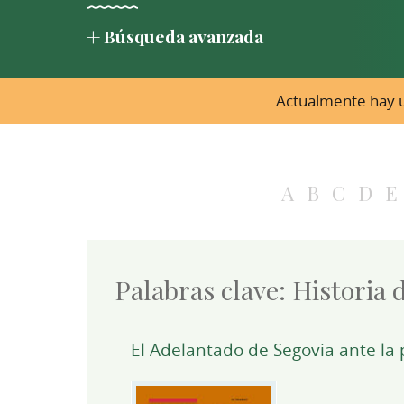
Búsqueda avanzada
Actualmente hay u
A
B
C
D
E
Palabras clave:
Historia 
El Adelantado de Segovia ante la 