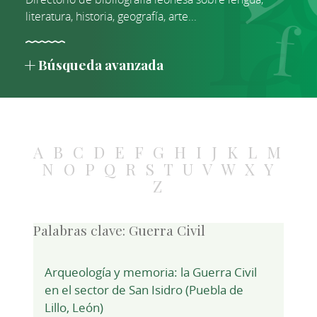
literatura, historia, geografía, arte...
Búsqueda avanzada
A
B
C
D
E
F
G
H
I
J
K
L
M
N
O
P
Q
R
S
T
U
V
W
X
Y
Z
Palabras clave:
Guerra Civil
Arqueología y memoria: la Guerra Civil
en el sector de San Isidro (Puebla de
Lillo, León)