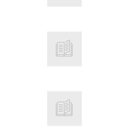
Root
Root