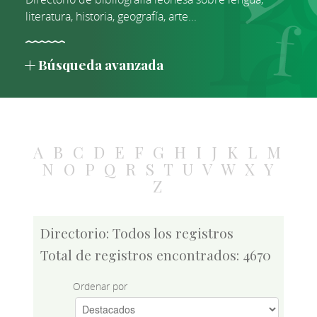
literatura, historia, geografía, arte...
Búsqueda avanzada
A
B
C
D
E
F
G
H
I
J
K
L
M
N
O
P
Q
R
S
T
U
V
W
X
Y
Z
Directorio: Todos los registros
Total de registros encontrados: 4670
Ordenar por