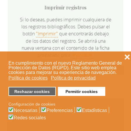
Imprimir registros
Si lo deseas, puedes imprimir cualquiera de
los registros bibliográficos. Debes pulsar el
botón
"Imprimir"
que encontrarás debajo
de los datos del registro. Se abrirá una
nueva ventana con el contenido de la ficha
preparado para
impresión.
❌
En cumplimiento con el nuevo Reglamento General de
Protección de Datos (RGPD). Este sitio web emplea
cookies para mejorar su experiencia de navegación.
Política de cookies
Política de privacidad
Rechazar cookies
Permitir cookies
Configuración de cookies
Necesarias
Preferencias
Estadísticas
Redes sociales