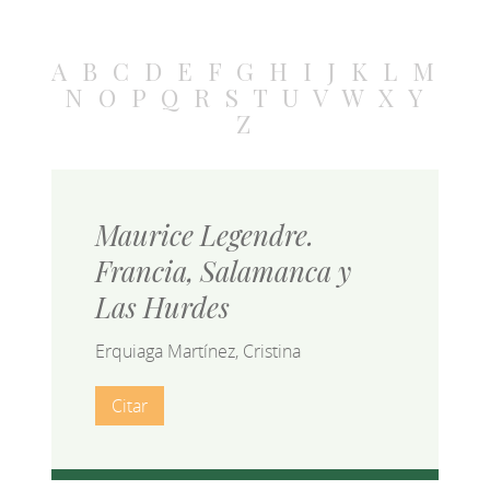
A
B
C
D
E
F
G
H
I
J
K
L
M
N
O
P
Q
R
S
T
U
V
W
X
Y
Z
Maurice Legendre.
Francia, Salamanca y
Las Hurdes
Erquiaga Martínez, Cristina
Citar