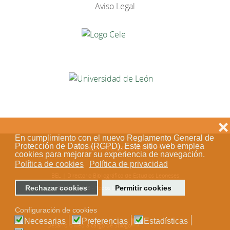
Aviso Legal
❌
En cumplimiento con el nuevo Reglamento General de
Protección de Datos (RGPD). Este sitio web emplea
Acceso de los editores
cookies para mejorar su experiencia de navegación.
Política de cookies
Política de privacidad
BEL | Directorio Bibliográfico de Estudios Leoneses
Rechazar cookies
Permitir cookies
© 2018-2023 - Todos los derechos reservados
Configuración de cookies
Necesarias
Preferencias
Estadísticas
Desarrollo web a cargo de Stílogo