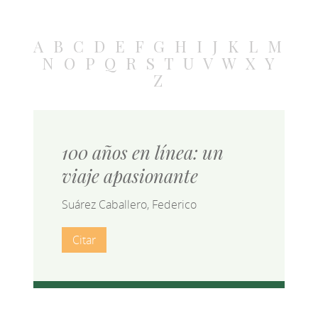
A
B
C
D
E
F
G
H
I
J
K
L
M
N
O
P
Q
R
S
T
U
V
W
X
Y
Z
100 años en línea: un
viaje apasionante
Suárez Caballero, Federico
Citar