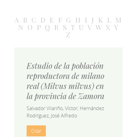
A
B
C
D
E
F
G
H
I
J
K
L
M
N
O
P
Q
R
S
T
U
V
W
X
Y
Z
Estudio de la población
reproductora de milano
real (Milvus milvus) en
la provincia de Zamora
Salvador Vilariño, Víctor; Hernández
Rodríguez, José Alfredo
Citar