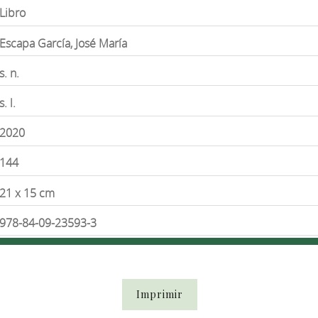
Libro
Escapa García, José María
s. n.
s. l.
2020
144
21 x 15 cm
978-84-09-23593-3
Imprimir