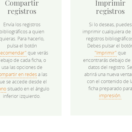
Compartir
Imprimir
registros
registros
Envía los registros
Si lo deseas, puedes
bibliográficos a quien
imprimir cualquiera de 
quieras. Para hacerlo,
registros bibliográfico
pulsa el botón
Debes pulsar el botó
Recomendar"
que verás
"Imprimir"
que
ebajo de cada ficha, o
encontrarás debajo de 
usa las opciones de
datos del registro. S
ompartir en redes
a las
abrirá una nueva venta
con el contenido de l
ue se accede desde el
ficha preparado par
ono
situado en el ángulo
impresión.
inferior izquierdo.