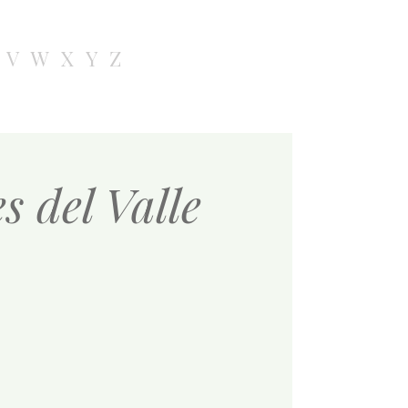
V
W
X
Y
Z
 del Valle