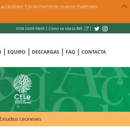
s accesibles. Y próximamente, nuevos materiales.
ISSN 2659-580X |
Cómo se cita la
BEL
|
N
EQUIPO
DESCARGAS
FAQ
CONTACTA
e Estudios Leoneses