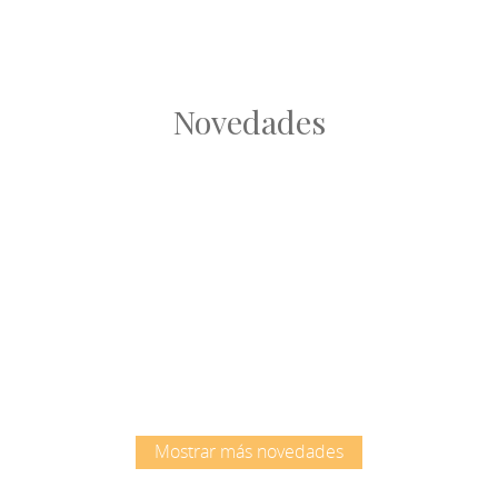
Novedades
Root
Root
Mostrar más novedades