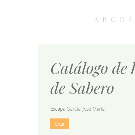
A
B
C
D
E
Catálogo de 
de Sabero
Escapa García, José María
Citar