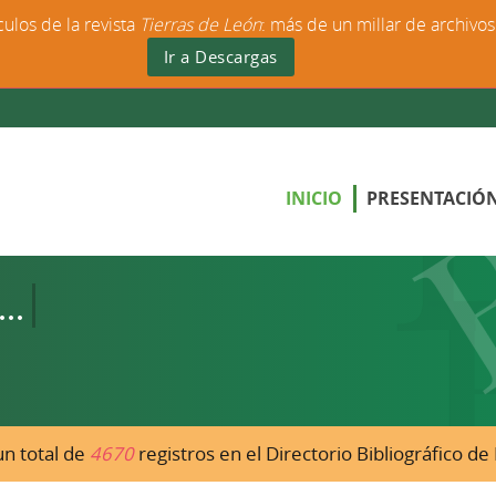
culos de la revista
Tierras de León
: más de un millar de archivo
Ir a Descargas
INICIO
PRESENTACIÓ
n total de
4670
registros en el Directorio Bibliográfico d