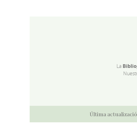
La
Bibli
Nuest
Última actualizació