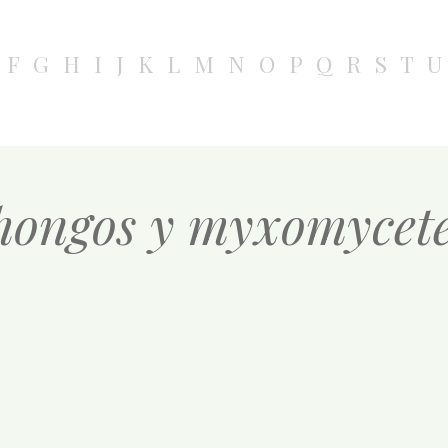
F
G
H
I
J
K
L
M
N
O
P
Q
R
S
T
U
hongos y myxomycetes