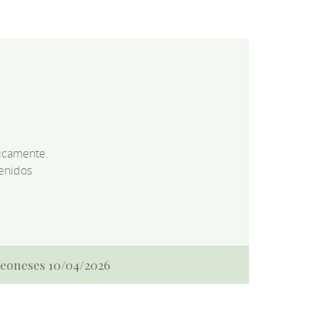
dicamente.
enidos
 Leoneses 10/04/2026