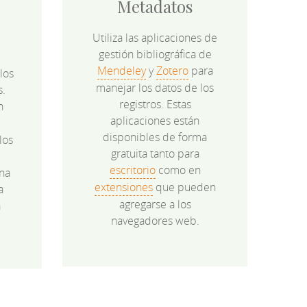
Metadatos
Utiliza las aplicaciones de
gestión bibliográfica de
Mendeley
y
Zotero
para
los
manejar los datos de los
s.
registros. Estas
n
aplicaciones están
disponibles de forma
los
gratuita tanto para
e
escritorio
como en
na
extensiones
que pueden
a
agregarse a los
a
navegadores web.