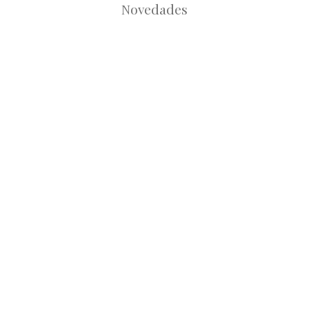
Novedades
Root
Root