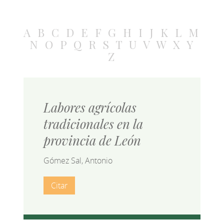
A
B
C
D
E
F
G
H
I
J
K
L
M
N
O
P
Q
R
S
T
U
V
W
X
Y
Z
Labores agrícolas
tradicionales en la
provincia de León
Gómez Sal, Antonio
Citar