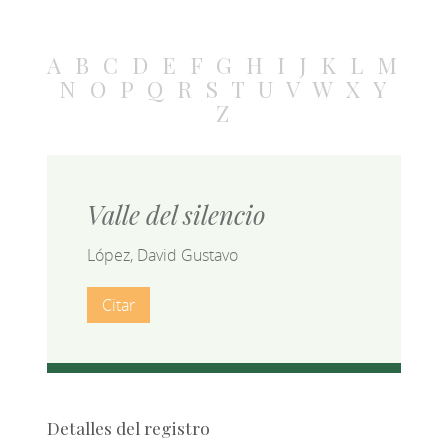
A
B
C
D
E
F
G
H
I
J
K
L
M
N
O
P
Q
R
S
T
U
V
W
X
Y
Z
Valle del silencio
López, David Gustavo
Citar
Detalles del registro