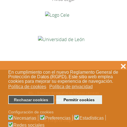
❌
En cumplimiento con el nuevo Reglamento General de
Acceso de los editores
Protección de Datos (RGPD). Este sitio web emplea
cookies para mejorar su experiencia de navegación.
Política de cookies
Política de privacidad
BEL | Directorio Bibliográfico de Estudios Leoneses
© 2018-2023 - Todos los derechos reservados
Rechazar cookies
Permitir cookies
Configuración de cookies
Necesarias
Preferencias
Estadísticas
Desarrollo web a cargo de Stílogo
Redes sociales