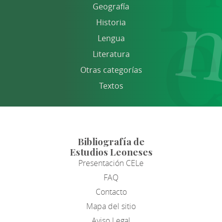
Geografía
Historia
Lengua
Literatura
Otras categorías
Textos
Bibliografía de
Estudios Leoneses
Presentación CELe
FAQ
Contacto
Mapa del sitio
Aviso Legal