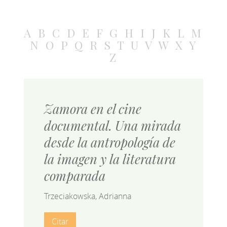
A
B
C
D
E
F
G
H
I
J
K
L
M
N
O
P
Q
R
S
T
U
V
W
X
Y
Z
Zamora en el cine
documental. Una mirada
desde la antropología de
la imagen y la literatura
comparada
Trzeciakowska, Adrianna
Citar