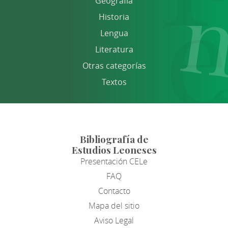
Geografía
Historia
Lengua
Literatura
Otras categorías
Textos
Bibliografía de
Estudios Leoneses
Presentación CELe
FAQ
Contacto
Mapa del sitio
Aviso Legal