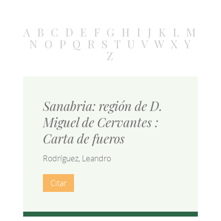
A
B
C
D
E
F
G
H
I
J
K
L
M
N
O
P
Q
R
S
T
U
V
W
X
Y
Z
Sanabria: región de D.
Miguel de Cervantes :
Carta de fueros
Rodríguez, Leandro
Citar