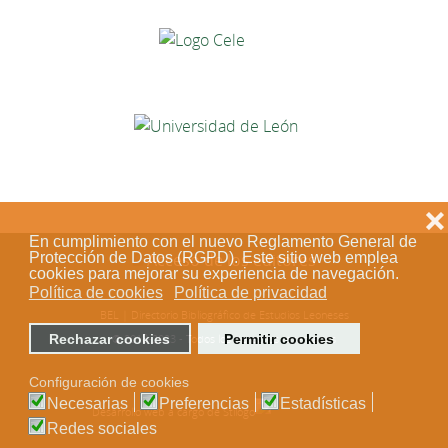
❌
En cumplimiento con el nuevo Reglamento General de
Protección de Datos (RGPD). Este sitio web emplea
Acceso de los editores
cookies para mejorar su experiencia de navegación.
Política de cookies
Política de privacidad
BEL | Directorio Bibliográfico de Estudios Leoneses
Rechazar cookies
Permitir cookies
© 2018-2023 - Todos los derechos reservados
Configuración de cookies
Necesarias
Preferencias
Estadísticas
Desarrollo web a cargo de Stílogo
Redes sociales