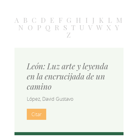
A
B
C
D
E
F
G
H
I
J
K
L
M
N
O
P
Q
R
S
T
U
V
W
X
Y
Z
León: Luz arte y leyenda
en la encrucijada de un
camino
López, David Gustavo
Citar