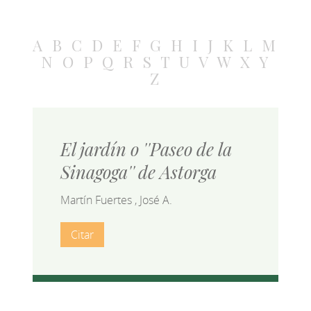
A
B
C
D
E
F
G
H
I
J
K
L
M
N
O
P
Q
R
S
T
U
V
W
X
Y
Z
El jardín o ''Paseo de la
Sinagoga'' de Astorga
Martín Fuertes , José A.
Citar