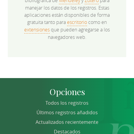
bibliográfica de
Mendeley
y
Zotero
para
manejar los datos de los registros. Estas
aplicaciones están disponibles de forma
gratuita tanto para
escritorio
como en
extensiones
que pueden agregarse a los
navegadores web.
Opciones
Todos los registros
Últimos registros añadidos
Actualizados recientemente
Destacados