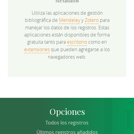
Metadatos
Utiliza las aplicaciones de gestión
bibliográfica de
Mendeley
y
Zotero
para
manejar los datos de los registros. Estas
aplicaciones están disponibles de forma
gratuita tanto para
escritorio
como en
extensiones
que pueden agregarse a los
navegadores web.
Opciones
Todos los registros
Últimos registros añadidos