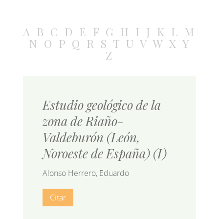
A
B
C
D
E
F
G
H
I
J
K
L
M
N
O
P
Q
R
S
T
U
V
W
X
Y
Z
Estudio geológico de la
zona de Riaño-
Valdeburón (León,
Noroeste de España) (I)
Alonso Herrero, Eduardo
Citar