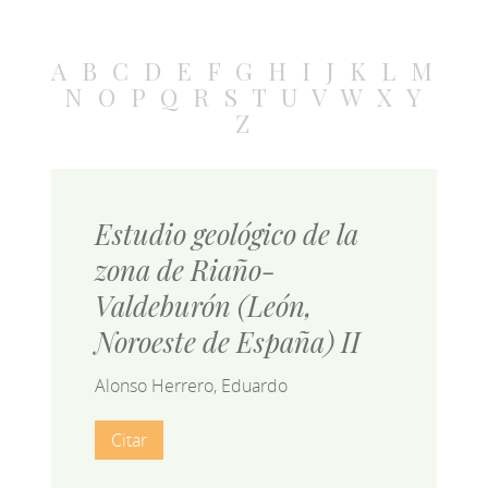
A
B
C
D
E
F
G
H
I
J
K
L
M
N
O
P
Q
R
S
T
U
V
W
X
Y
Z
Estudio geológico de la
zona de Riaño-
Valdeburón (León,
Noroeste de España) II
Alonso Herrero, Eduardo
Citar