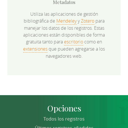
Metadatos
Utiliza las aplicaciones de gestión
bibliográfica de
Mendeley
y
Zotero
para
manejar los datos de los registros. Estas
aplicaciones están disponibles de forma
gratuita tanto para
escritorio
como en
extensiones
que pueden agregarse a los
navegadores web.
Opciones
Todos los registros