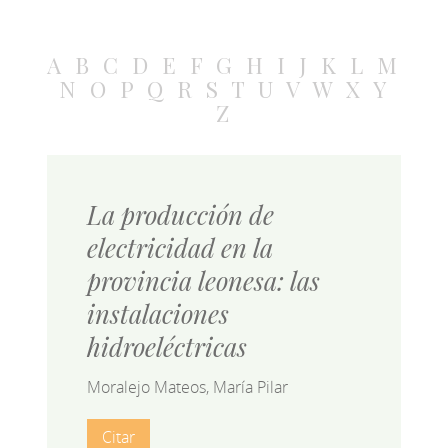
A
B
C
D
E
F
G
H
I
J
K
L
M
N
O
P
Q
R
S
T
U
V
W
X
Y
Z
La producción de
electricidad en la
provincia leonesa: las
instalaciones
hidroeléctricas
Moralejo Mateos, María Pilar
Citar