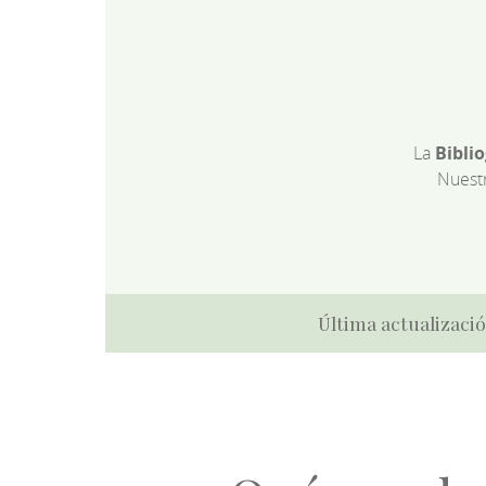
La
Bibli
Nuest
Última actualizació