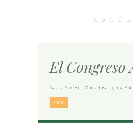
A
B
C
D
E
El Congreso 
García Armesto, María Rosario; Rúa Aller
Citar