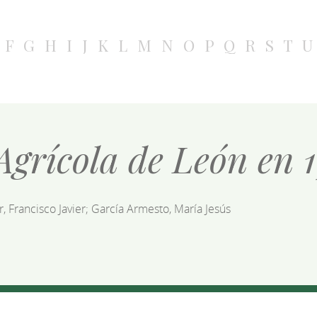
F
G
H
I
J
K
L
M
N
O
P
Q
R
S
T
U
Agrícola de León en 
, Francisco Javier; García Armesto, María Jesús