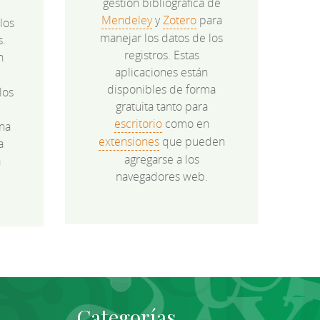
gestión bibliográfica de
Mendeley
y
Zotero
para
los
manejar los datos de los
s.
registros. Estas
n
aplicaciones están
disponibles de forma
los
gratuita tanto para
e
escritorio
como en
na
extensiones
que pueden
a
agregarse a los
a
navegadores web.
Categorías