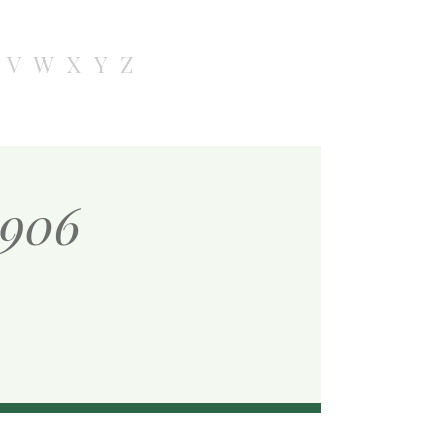
V
W
X
Y
Z
1906