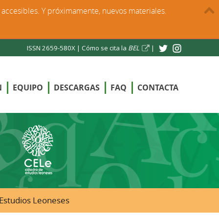
s accesibles. Y próximamente, nuevos materiales.
ISSN 2659-580X |
Cómo se cita la
BEL
|
N
EQUIPO
DESCARGAS
FAQ
CONTACTA
e Estudios Leoneses