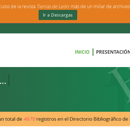
culos de la revista
Tierras de León
: más de un millar de archivo
Ir a Descargas
INICIO
PRESENTACIÓ
n total de
4670
registros en el Directorio Bibliográfico d