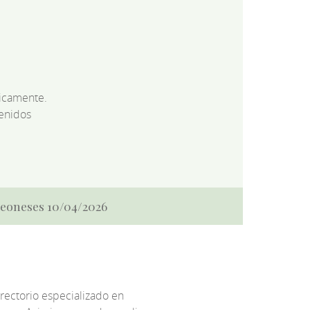
dicamente.
enidos
 Leoneses 10/04/2026
irectorio especializado en