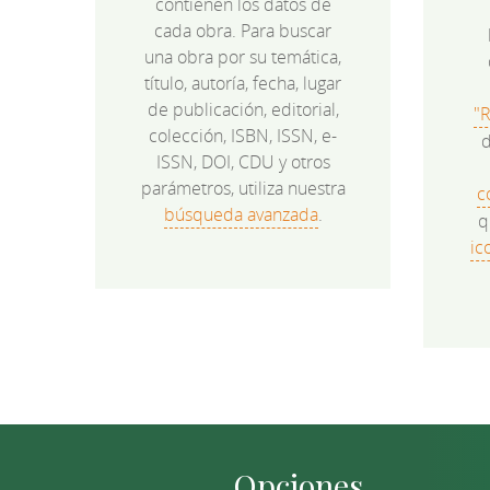
contienen los datos de
cada obra. Para buscar
una obra por su temática,
título, autoría, fecha, lugar
de publicación, editorial,
"
colección, ISBN, ISSN, e-
d
ISSN, DOI, CDU y otros
parámetros, utiliza nuestra
c
búsqueda avanzada
.
q
ic
Opciones