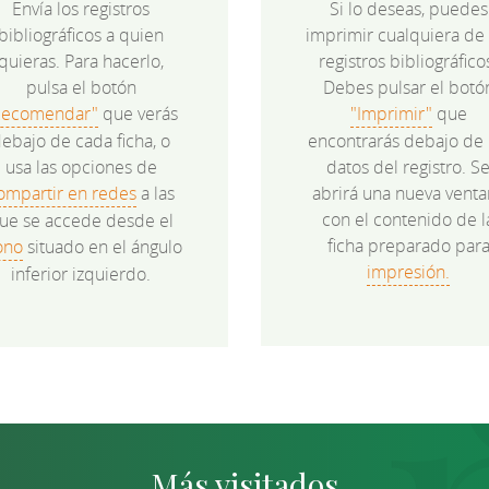
Envía los registros
Si lo deseas, puedes
bibliográficos a quien
imprimir cualquiera de 
quieras. Para hacerlo,
registros bibliográfico
pulsa el botón
Debes pulsar el botó
Recomendar"
que verás
"Imprimir"
que
ebajo de cada ficha, o
encontrarás debajo de 
usa las opciones de
datos del registro. S
ompartir en redes
a las
abrirá una nueva venta
con el contenido de l
ue se accede desde el
ficha preparado par
ono
situado en el ángulo
impresión.
inferior izquierdo.
Más visitados