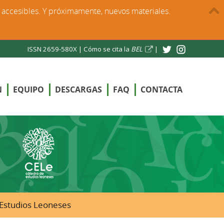
s accesibles. Y próximamente, nuevos materiales.
ISSN 2659-580X |
Cómo se cita la
BEL
|
N
EQUIPO
DESCARGAS
FAQ
CONTACTA
e Estudios Leoneses