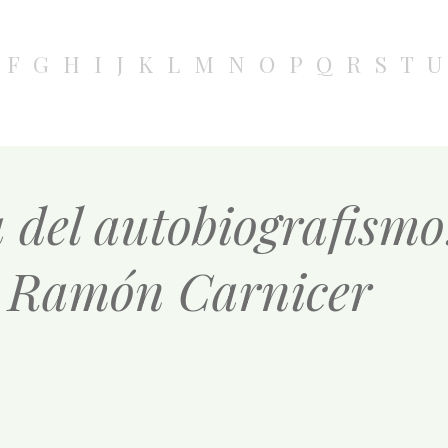
F
G
H
I
J
K
L
M
N
O
P
Q
R
S
T
U
 del autobiografismo:
 Ramón Carnicer