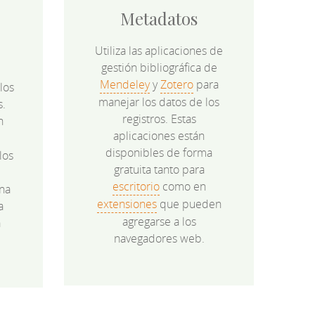
Metadatos
Utiliza las aplicaciones de
gestión bibliográfica de
Mendeley
y
Zotero
para
los
manejar los datos de los
s.
registros. Estas
n
aplicaciones están
disponibles de forma
los
gratuita tanto para
e
escritorio
como en
na
extensiones
que pueden
a
agregarse a los
a
navegadores web.