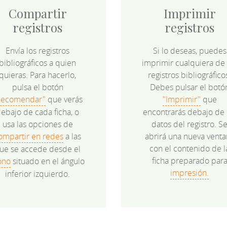
Compartir
Imprimir
registros
registros
Envía los registros
Si lo deseas, puedes
bibliográficos a quien
imprimir cualquiera de 
quieras. Para hacerlo,
registros bibliográfico
pulsa el botón
Debes pulsar el botó
Recomendar"
que verás
"Imprimir"
que
ebajo de cada ficha, o
encontrarás debajo de 
usa las opciones de
datos del registro. S
ompartir en redes
a las
abrirá una nueva venta
con el contenido de l
ue se accede desde el
ficha preparado par
ono
situado en el ángulo
impresión.
inferior izquierdo.