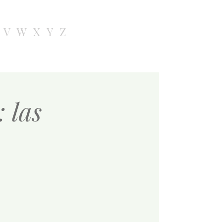
V
W
X
Y
Z
 las