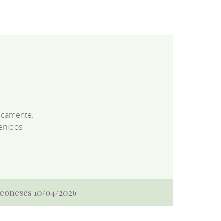
dicamente.
enidos
 Leoneses 10/04/2026