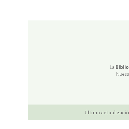
La
Bibli
Nuest
Última actualizació