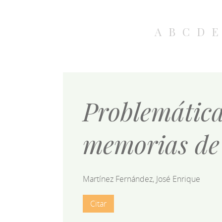
A
B
C
D
E
Problemática
memorias de
Martínez Fernández, José Enrique
Citar