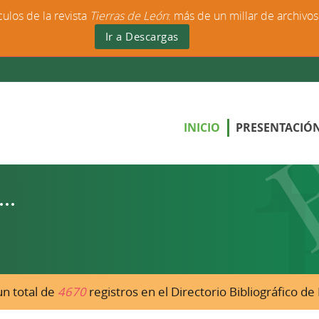
culos de la revista
Tierras de León
: más de un millar de archivo
Ir a Descargas
INICIO
PRESENTACIÓ
n total de
4670
registros en el Directorio Bibliográfico d