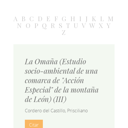
A
B
C
D
E
F
G
H
I
J
K
L
M
N
O
P
Q
R
S
T
U
V
W
X
Y
Z
La Omaña (Estudio
socio-ambiental de una
comarca de "Acción
Especial" de la montaña
de León) (III)
Cordero del Castillo, Prisciliano
Citar