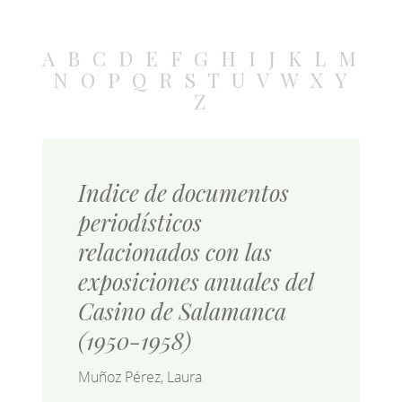
A
B
C
D
E
F
G
H
I
J
K
L
M
N
O
P
Q
R
S
T
U
V
W
X
Y
Z
Indice de documentos
periodísticos
relacionados con las
exposiciones anuales del
Casino de Salamanca
(1950-1958)
Muñoz Pérez, Laura