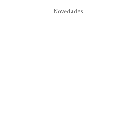
Novedades
Root
Root