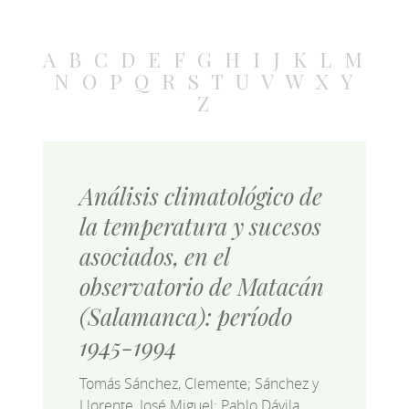
A
B
C
D
E
F
G
H
I
J
K
L
M
N
O
P
Q
R
S
T
U
V
W
X
Y
Z
Análisis climatológico de
la temperatura y sucesos
asociados, en el
observatorio de Matacán
(Salamanca): período
1945-1994
Tomás Sánchez, Clemente; Sánchez y
Llorente, José Miguel; Pablo Dávila,