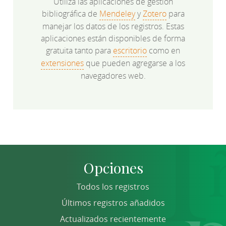
Utiliza las aplicaciones de gestión
bibliográfica de
Mendeley
y
Zotero
para
manejar los datos de los registros. Estas
aplicaciones están disponibles de forma
gratuita tanto para
escritorio
como en
extensiones
que pueden agregarse a los
navegadores web.
Opciones
Todos los registros
Últimos registros añadidos
Actualizados recientemente