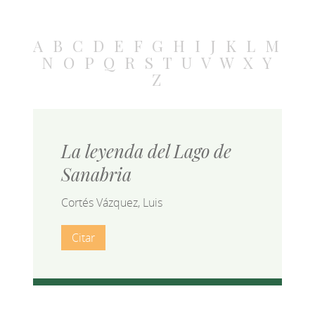
A
B
C
D
E
F
G
H
I
J
K
L
M
N
O
P
Q
R
S
T
U
V
W
X
Y
Z
La leyenda del Lago de
Sanabria
Cortés Vázquez, Luis
Citar