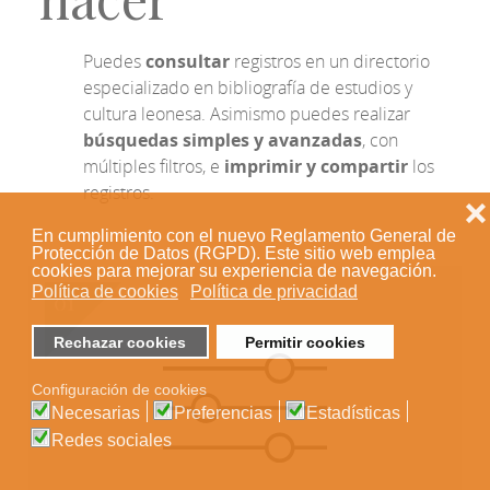
Puedes
consultar
registros en un directorio
especializado en bibliografía de estudios y
cultura leonesa. Asimismo puedes realizar
búsquedas simples y avanzadas
, con
múltiples filtros, e
imprimir y compartir
los
registros.
❌
En cumplimiento con el nuevo Reglamento General de
Protección de Datos (RGPD). Este sitio web emplea
cookies para mejorar su experiencia de navegación.
Política de cookies
Política de privacidad
Rechazar cookies
Permitir cookies
Configuración de cookies
Necesarias
Preferencias
Estadísticas
Redes sociales