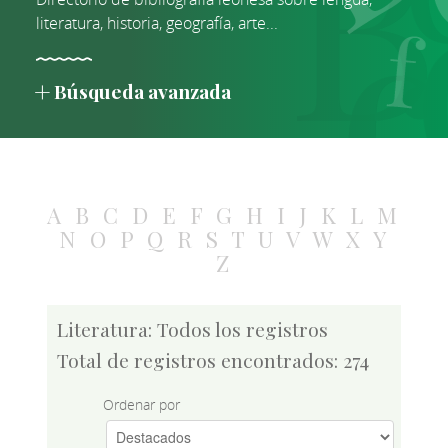
literatura, historia, geografía, arte...
Búsqueda avanzada
A
B
C
D
E
F
G
H
I
J
K
L
M
N
O
P
Q
R
S
T
U
V
W
X
Y
Z
Literatura: Todos los registros
Total de registros encontrados: 274
Ordenar por