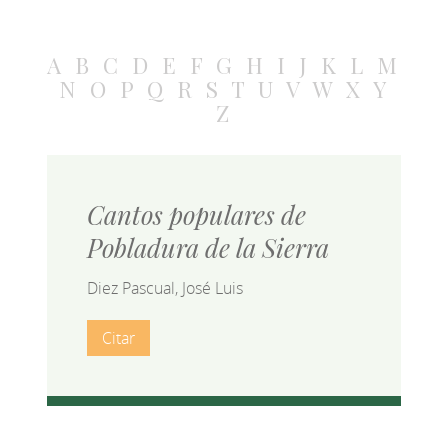
A
B
C
D
E
F
G
H
I
J
K
L
M
N
O
P
Q
R
S
T
U
V
W
X
Y
Z
Cantos populares de
Pobladura de la Sierra
Diez Pascual, José Luis
Citar