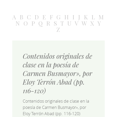
A
B
C
D
E
F
G
H
I
J
K
L
M
N
O
P
Q
R
S
T
U
V
W
X
Y
Z
Contenidos originales de
clase en la poesía de
Carmen Busmayor», por
Eloy Terrón Abad (pp.
116-120)
Contenidos originales de clase en la
poesía de Carmen Busmayor», por
Eloy Terrón Abad (pp. 116-120)