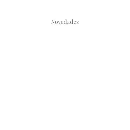
Novedades
Root
Root