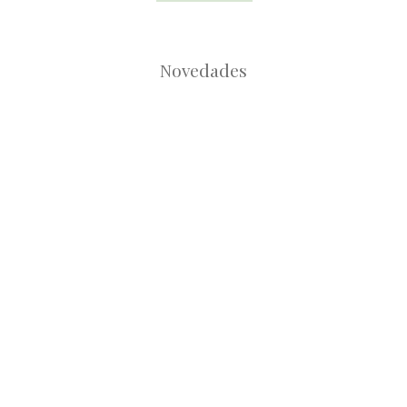
Novedades
Root
Root