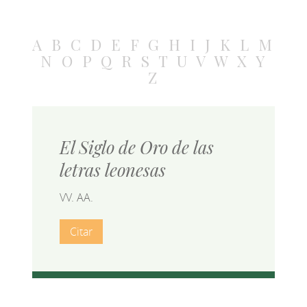
A
B
C
D
E
F
G
H
I
J
K
L
M
N
O
P
Q
R
S
T
U
V
W
X
Y
Z
El Siglo de Oro de las
letras leonesas
VV. AA.
Citar