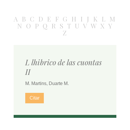
A
B
C
D
E
F
G
H
I
J
K
L
M
N
O
P
Q
R
S
T
U
V
W
X
Y
Z
L lhibrico de las cuontas
II
M. Martins, Duarte M.
Citar