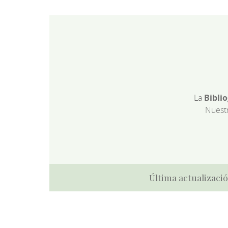
La
Bibli
Nuest
Última actualizació