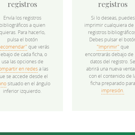
registros
registros
Envía los registros
Si lo deseas, puedes
bibliográficos a quien
imprimir cualquiera de 
quieras. Para hacerlo,
registros bibliográfico
pulsa el botón
Debes pulsar el botó
Recomendar"
que verás
"Imprimir"
que
ebajo de cada ficha, o
encontrarás debajo de 
usa las opciones de
datos del registro. S
ompartir en redes
a las
abrirá una nueva venta
con el contenido de l
ue se accede desde el
ficha preparado par
ono
situado en el ángulo
impresión.
inferior izquierdo.