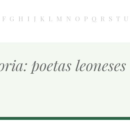
F
G
H
I
J
K
L
M
N
O
P
Q
R
S
T
U
ria: poetas leoneses 