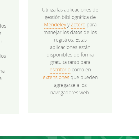
Utiliza las aplicaciones de
gestión bibliográfica de
Mendeley
y
Zotero
para
los
manejar los datos de los
s.
registros. Estas
n
aplicaciones están
disponibles de forma
los
gratuita tanto para
e
escritorio
como en
na
extensiones
que pueden
a
agregarse a los
a
navegadores web.