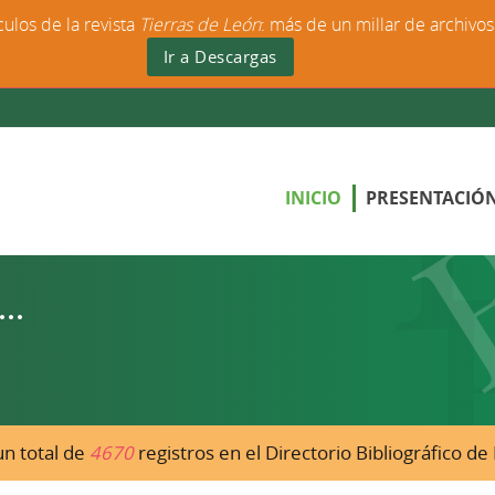
culos de la revista
Tierras de León
: más de un millar de archivo
Ir a Descargas
INICIO
PRESENTACIÓ
n total de
4670
registros en el Directorio Bibliográfico d