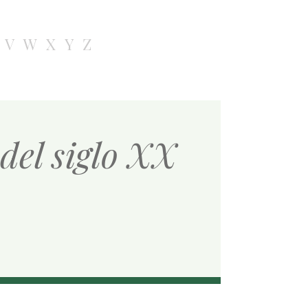
V
W
X
Y
Z
del siglo XX