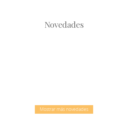
Novedades
Root
Root
Mostrar más novedades