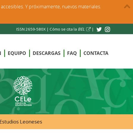
s accesibles. Y próximamente, nuevos materiales.
ISSN 2659-580X |
Cómo se cita la
BEL
|
N
EQUIPO
DESCARGAS
FAQ
CONTACTA
e Estudios Leoneses