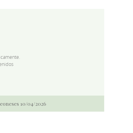
dicamente.
enidos
 Leoneses 10/04/2026