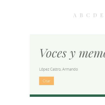
A
B
C
D
E
Voces y memo
López Castro, Armando
Citar