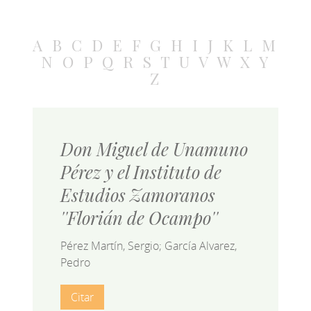
A
B
C
D
E
F
G
H
I
J
K
L
M
N
O
P
Q
R
S
T
U
V
W
X
Y
Z
Don Miguel de Unamuno
Pérez y el Instituto de
Estudios Zamoranos
''Florián de Ocampo''
Pérez Martín, Sergio; García Alvarez,
Pedro
Citar