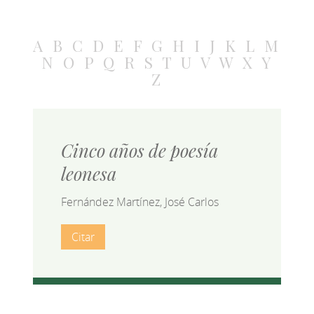
A
B
C
D
E
F
G
H
I
J
K
L
M
N
O
P
Q
R
S
T
U
V
W
X
Y
Z
Cinco años de poesía
leonesa
Fernández Martínez, José Carlos
Citar