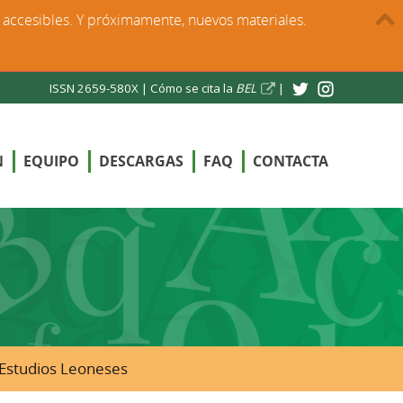
s accesibles. Y próximamente, nuevos materiales.
ISSN 2659-580X |
Cómo se cita la
BEL
|
N
EQUIPO
DESCARGAS
FAQ
CONTACTA
e Estudios Leoneses