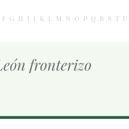
F
G
H
I
J
K
L
M
N
O
P
Q
R
S
T
U
León fronterizo