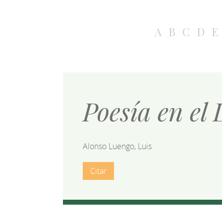
A
B
C
D
E
Poesía en el 
Alonso Luengo, Luis
Citar