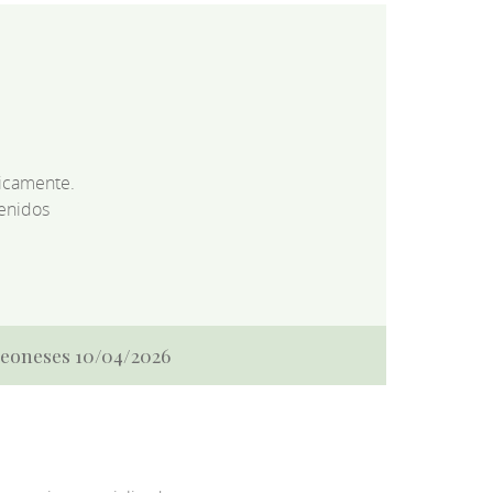
dicamente.
enidos
 Leoneses 10/04/2026