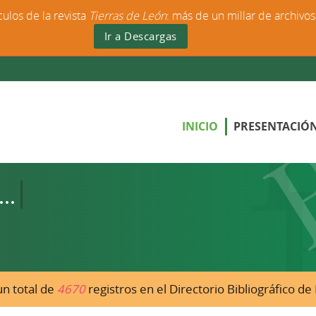
culos de la revista
Tierras de León
: más de un millar de archivo
Ir a Descargas
INICIO
PRESENTACIÓ
n total de
4670
registros en el Directorio Bibliográfico d