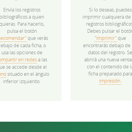
Envía los registros
Si lo deseas, puedes
bibliográficos a quien
imprimir cualquiera de 
quieras. Para hacerlo,
registros bibliográfico
pulsa el botón
Debes pulsar el botó
Recomendar"
que verás
"Imprimir"
que
ebajo de cada ficha, o
encontrarás debajo de 
usa las opciones de
datos del registro. S
ompartir en redes
a las
abrirá una nueva venta
con el contenido de l
ue se accede desde el
ficha preparado par
ono
situado en el ángulo
impresión.
inferior izquierdo.