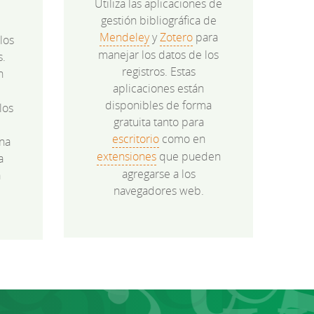
Utiliza las aplicaciones de
gestión bibliográfica de
Mendeley
y
Zotero
para
los
manejar los datos de los
s.
registros. Estas
n
aplicaciones están
disponibles de forma
los
gratuita tanto para
e
escritorio
como en
na
extensiones
que pueden
a
agregarse a los
a
navegadores web.