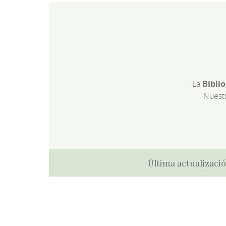
La
Bibli
Nuest
Última actualizació