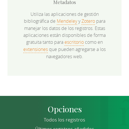
Metadatos
Utiliza las aplicaciones de gestión
bibliográfica de
Mendeley
y
Zotero
para
manejar los datos de los registros. Estas
aplicaciones están disponibles de forma
gratuita tanto para
escritorio
como en
extensiones
que pueden agregarse a los
navegadores web.
Opciones
Todos los registros