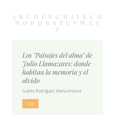
A
B
C
D
E
F
G
H
I
J
K
L
M
N
O
P
Q
R
S
T
U
V
W
X
Y
Z
Los "Paisajes del alma" de
Julio Llamazares: donde
habitan la memoria y el
olvido
Suárez Rodríguez, María Antonia
Citar